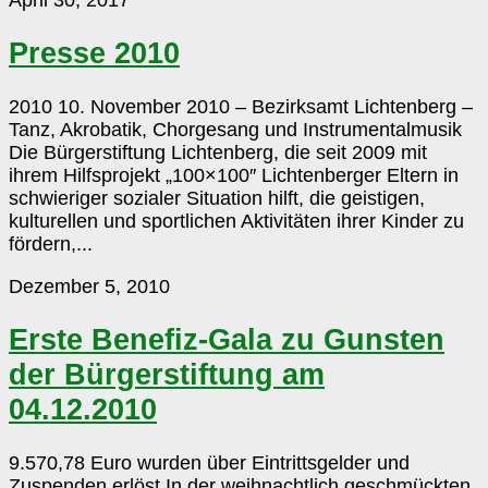
2010
Presse 2010
2010 10. November 2010 – Bezirksamt Lichtenberg –
Tanz, Akrobatik, Chorgesang und Instrumentalmusik
Die Bürgerstiftung Lichtenberg, die seit 2009 mit
ihrem Hilfsprojekt „100×100″ Lichtenberger Eltern in
schwieriger sozialer Situation hilft, die geistigen,
kulturellen und sportlichen Aktivitäten ihrer Kinder zu
fördern,...
Erste
Dezember 5, 2010
Benefiz-
Gala
Erste Benefiz-Gala zu Gunsten
zu
der Bürgerstiftung am
Gunsten
der
04.12.2010
Bürgerstiftung
am
9.570,78 Euro wurden über Eintrittsgelder und
04.12.2010
Zuspenden erlöst In der weihnachtlich geschmückten