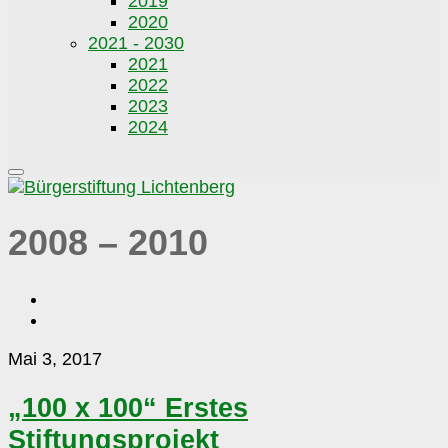
2019
2020
2021 - 2030
2021
2022
2023
2024
2008 – 2010
„100
Mai 3, 2017
x
100“
„100 x 100“ Erstes
Erstes
Stiftungsprojekt
Stiftungsprojekt