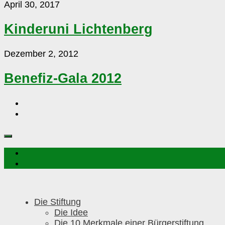
Kinderuni
April 30, 2017
Lichtenberg
Kinderuni Lichtenberg
Benefiz-
Dezember 2, 2012
Gala
2012
Benefiz-Gala 2012
Die Stiftung
Die Idee
Die 10 Merkmale einer Bürgerstiftung