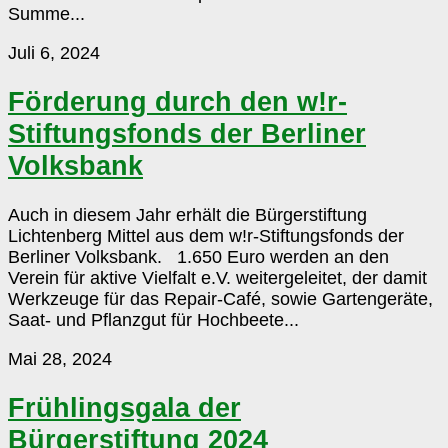
Summe...
Förderung
Juli 6, 2024
durch
den
Förderung durch den w!r-
w!r-
Stiftungsfonds der Berliner
Stiftungsfonds
der
Volksbank
Berliner
Volksbank
Auch in diesem Jahr erhält die Bürgerstiftung
Lichtenberg Mittel aus dem w!r-Stiftungsfonds der
Berliner Volksbank. 1.650 Euro werden an den
Verein für aktive Vielfalt e.V. weitergeleitet, der damit
Werkzeuge für das Repair-Café, sowie Gartengeräte,
Saat- und Pflanzgut für Hochbeete...
Frühlingsgala
Mai 28, 2024
der
Bürgerstiftung
Frühlingsgala der
2024
Bürgerstiftung 2024