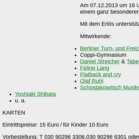
Am 07.12.2013 um 16 Uhr
einem ganz besonderen
Mit dem Erlös unterstüt
Mitwirkende:
Berliner Turn- und Frei
Coppi-Gymnasium
Daniel Streicher
&
Tabe
Feline Lang
Flatback and cry
Olaf Ruhl
Schostakowitsch Musik
Yoshiaki Shibata
u. a.
KARTEN
Eintrittspreise: 15 Euro / für Kinder 10 Euro
Vorbestellung: T 030 90296 3306,030 90296 6301 ode