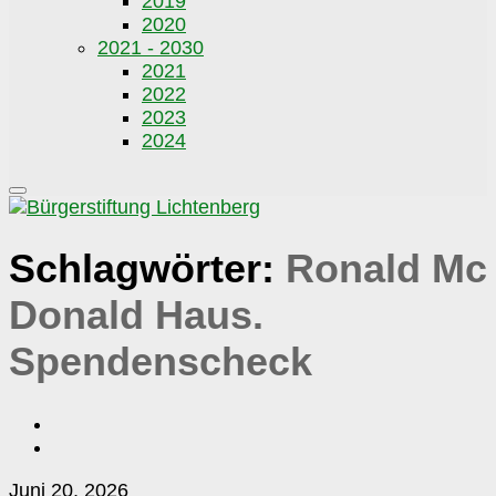
2019
2020
2021 - 2030
2021
2022
2023
2024
Schlagwörter:
Ronald Mc
Donald Haus.
Spendenscheck
Scheckübergabe
Juni 20, 2026